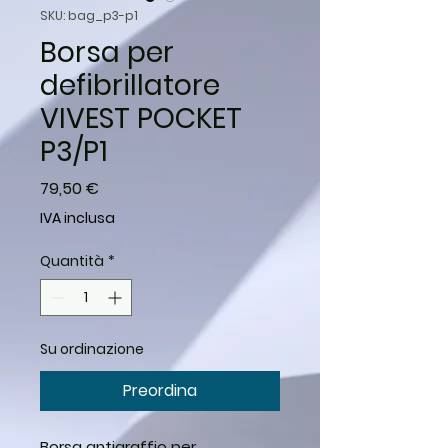
SKU: bag_p3-p1
Borsa per
defibrillatore
VIVEST POCKET
P3/P1
Prezzo
79,50 €
IVA inclusa
Quantità
*
Su ordinazione
Preordina
Borsa antigraffio per