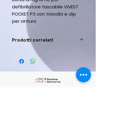
defibrillatore tascabile VIVEST
POCKET P3 con tracolla e clip
per cintura
Prodotti correlati
Defibrillatore Vivest Pocket P3
0510545808
info@sistemasoccorso.eu
Contact Us
Sistema Soccorso Srl, Via della