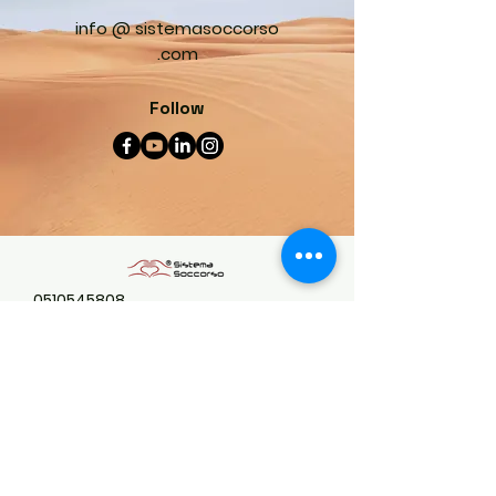
info @ sistemasoccorso
.com
Follow
0510545808
info@sistemasoccorso.eu
Contact Us
Sistema Soccorso Srl, Via della
Salute, Bologna,