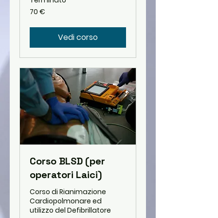
Terminato
70
70 €
euro
Vedi corso
Corso BLSD (per
operatori Laici)
Corso di Rianimazione
Cardiopolmonare ed
utilizzo del Defibrillatore