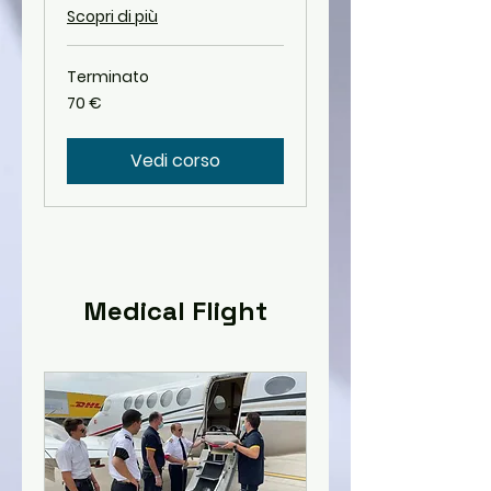
Scopri di più
Terminato
70
70 €
euro
Vedi corso
Medical Flight