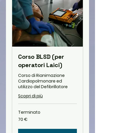
Corso BLSD (per
operatori Laici)
Corso di Rianimazione
Cardiopolmonare ed
utilizzo del Defibrillatore
Scopri di più
Terminato
70
70 €
euro