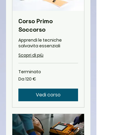
Corso Primo
Soccorso
Apprendi le tecniche
salvavita essenziali
Scopri di più
Terminato
Da
Da 120 €
120
euro
Vedi corso